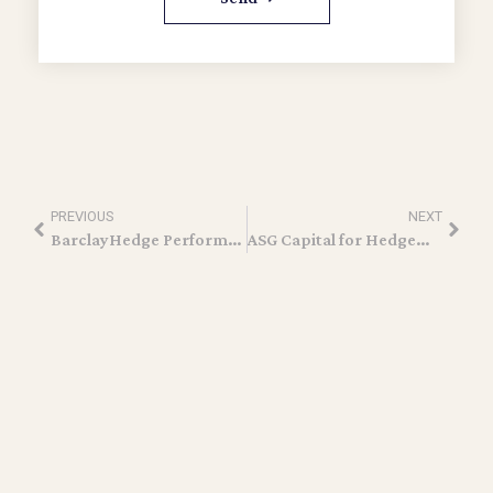
PREVIOUS
NEXT
BarclayHedge Performance Award – ASG Dynamic Income Fund
ASG Capital for Hedgeweek: Expert Insights on Income Strategies & Market Trends